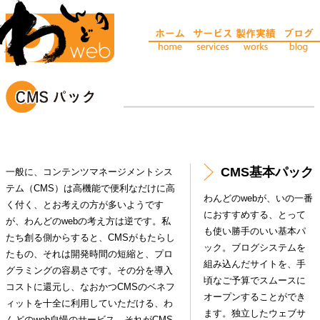
CMS基本パック
一般に、コンテンツマネージメントシス
テム（CMS）は高機能で便利なだけに高
わんどのwebが、いの一番
く付く、とお考えの方が多いようです
におすすめする、とって
が、わんどのwebの考え方は逆です。私
も使い勝手のいい基本パ
たち創る側からすると、CMSがもたらし
ック。ブログシステムを
たもの、それは開発時間の短縮と、プロ
組み込んだサイトを、手
グラミングの容易さです。その分を導入
頃なご予算でスムースに
コストに還元し、なおかつCMSのベネフ
オープンすることができ
ィットを十全に利用していただける、わ
ます。独立したウェブサ
んどのweb自慢のサービス。それがCMS