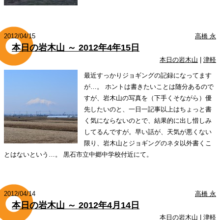
2012/04/15
高橋 永
本日の岩木山 ～ 2012年4年15日
本日の岩木山
|
津軽
最近すっかりジョギングの記録になってます
が…。 ホントは書きたいことは随分あるので
すが、岩木山の写真を（下手くそながら）優
先したいのと、一日一記事以上はちょっと書
く気にならないのとで、結果的に出し惜しみ
してるんですが。早い話が、天気が悪くない
限り、岩木山とジョギングのネタ以外書くこ
とはないという…。 黒石市立中郷中学校付近にて。
2012/04/14
高橋 永
本日の岩木山 ～ 2012年4月14日
本日の岩木山
|
津軽