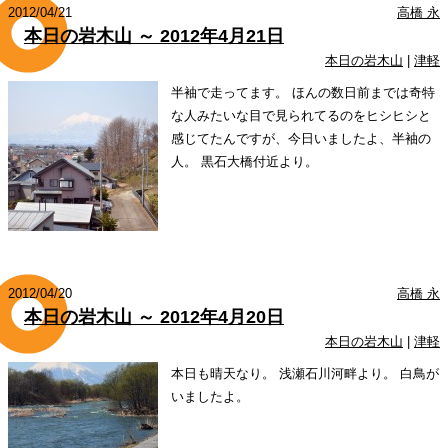
2012/04/21
高橋 永
本日の岩木山 ～ 2012年4月21日
本日の岩木山
|
津軽
半袖で走ってます。 ほんの数日前までは奇特
な人みたいな目で見られてるのをヒシヒシと
感じてたんですが、今日いましたよ、半袖の
人。 黒石大橋付近より。
2012/04/20
高橋 永
本日の岩木山 ～ 2012年4月20日
本日の岩木山
|
津軽
本日も晴天なり。 浅瀬石川河畔より。 白鳥が
いましたよ。