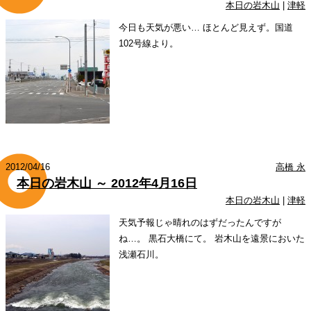
本日の岩木山
|
津軽
今日も天気が悪い… ほとんど見えず。国道
102号線より。
2012/04/16
高橋 永
本日の岩木山 ～ 2012年4月16日
本日の岩木山
|
津軽
天気予報じゃ晴れのはずだったんですが
ね…。 黒石大橋にて。 岩木山を遠景においた
浅瀬石川。