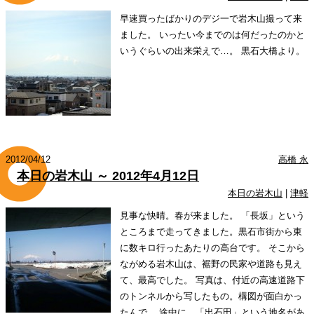
早速買ったばかりのデジ一で岩木山撮って来
ました。 いったい今までのは何だったのかと
いうぐらいの出来栄えで…。 黒石大橋より。
2012/04/12
高橋 永
本日の岩木山 ～ 2012年4月12日
本日の岩木山
|
津軽
見事な快晴。春が来ました。 「長坂」という
ところまで走ってきました。黒石市街から東
に数キロ行ったあたりの高台です。 そこから
ながめる岩木山は、裾野の民家や道路も見え
て、最高でした。 写真は、付近の高速道路下
のトンネルから写したもの。構図が面白かっ
たんで。 途中に、「出石田」という地名があ