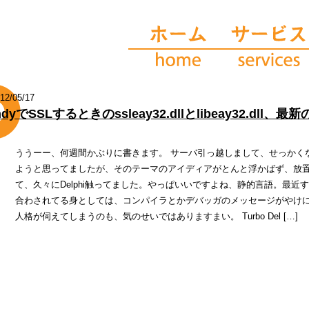
12/05/17
ndyでSSLするときのssleay32.dllとlibeay32.d
ううーー、何週間かぶりに書きます。 サーバ引っ越しまして、せっかく
ようと思ってましたが、そのテーマのアイディアがとんと浮かばず、放置
て、久々にDelphi触ってました。やっぱいいですよね、静的言語。最近
合わされてる身としては、コンパイラとかデバッガのメッセージがやけに
人格が伺えてしまうのも、気のせいではありますまい。 Turbo Del […]