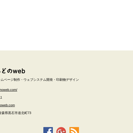
ームページ制作・ウェブシステム開発・印刷物デザイン
onoweb.com/
11
noweb.com
青森県
黒石市
道北町73