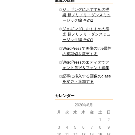
最近の投稿
ジョギングにおすすめの洋
楽 超ノリノリ・ダンスミュ
ージック編 その2
ジョギングにおすすめの洋
楽 超ノリノリ・ダンスミュ
ージック編 その1
WordPressで画像のtitle属性
の初期値を変更する
WordPressのエディタでフ
ォント選択＆フォント編集
記事に挿入する画像のclass
を変更・追加する
カレンダー
2026年8月
月
火
水
木
金
土
日
1
2
3
4
5
6
7
8
9
10
11
12
13
14
15
16