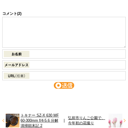
コメント
(2)
トキナー SZ-X 630 MF
弘前市りんご公園で、
60-300mm f/4-5.6 分解
|
今年初の花撮り
清掃顛末記 2