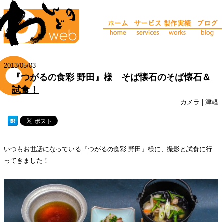
2013/05/03
『つがるの食彩 野田』様 そば懐石のそば懐石＆
試食！
カメラ
|
津軽
いつもお世話になっている
『つがるの食彩 野田』様
に、撮影と試食に行
ってきました！