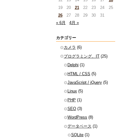
19
20
21
22
23
24
25
26
27
28
29
30
31
« 6月
4月 »
カテゴリー
カメラ
(6)
プログラミング、IT
(25)
Delphi
(1)
HTML / CSS
(5)
JavaScript / jQuery
(5)
Linux
(5)
PHP
(1)
SEO
(3)
WordPress
(8)
データベース
(1)
SQLite
(1)