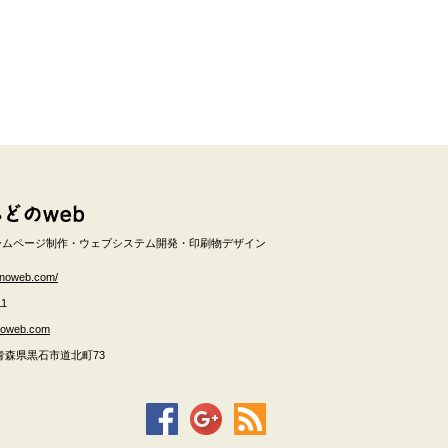
ームページ制作・ウェブシステム開発・印刷物デザイン
onoweb.com/
11
noweb.com
青森県
黒石市
道北町73