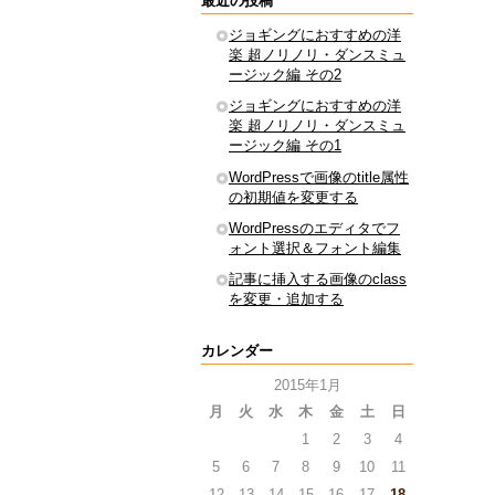
最近の投稿
ジョギングにおすすめの洋
楽 超ノリノリ・ダンスミュ
ージック編 その2
ジョギングにおすすめの洋
楽 超ノリノリ・ダンスミュ
ージック編 その1
WordPressで画像のtitle属性
の初期値を変更する
WordPressのエディタでフ
ォント選択＆フォント編集
記事に挿入する画像のclass
を変更・追加する
カレンダー
2015年1月
月
火
水
木
金
土
日
1
2
3
4
5
6
7
8
9
10
11
12
13
14
15
16
17
18