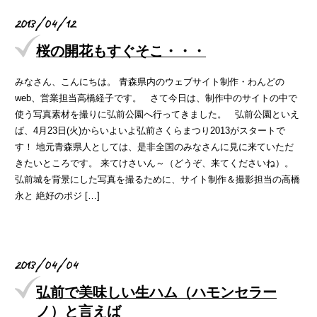
2013/04/12
桜の開花もすぐそこ・・・
みなさん、こんにちは。 青森県内のウェブサイト制作・わんどの
web、営業担当高橋経子です。 さて今日は、制作中のサイトの中で
使う写真素材を撮りに弘前公園へ行ってきました。 弘前公園といえ
ば、4月23日(火)からいよいよ弘前さくらまつり2013がスタートで
す！ 地元青森県人としては、是非全国のみなさんに見に来ていただ
きたいところです。 来てけさいん～（どうぞ、来てくださいね）。
弘前城を背景にした写真を撮るために、サイト制作＆撮影担当の高橋
永と 絶好のポジ […]
2013/04/04
弘前で美味しい生ハム（ハモンセラー
ノ）と言えば