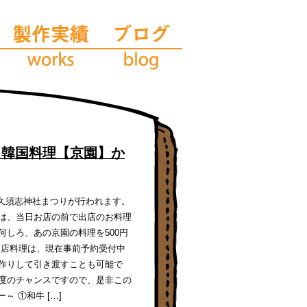
｜韓国料理【京園】か
に、久須志神社まつりが行われます。
は、当日お店の前で出店のお料理
しろ、あの京園の料理を500円
出店料理は、現在事前予約受付中
作りして引き渡すことも可能で
度のチャンスですので、是非この
 ①和牛 […]