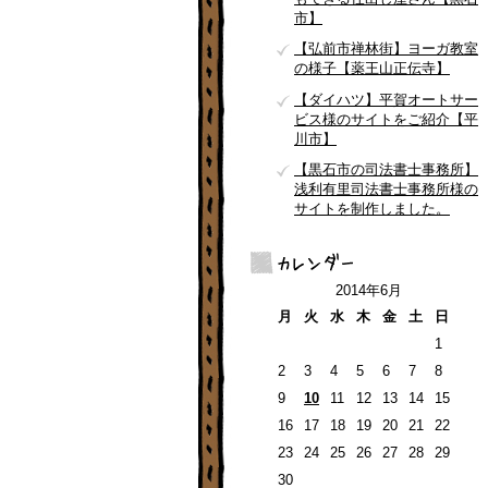
市】
【弘前市禅林街】ヨーガ教室
の様子【薬王山正伝寺】
【ダイハツ】平賀オートサー
ビス様のサイトをご紹介【平
川市】
【黒石市の司法書士事務所】
浅利有里司法書士事務所様の
サイトを制作しました。
2014年6月
月
火
水
木
金
土
日
1
2
3
4
5
6
7
8
9
10
11
12
13
14
15
16
17
18
19
20
21
22
23
24
25
26
27
28
29
30