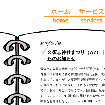
2014/06/10
久須志神社まつり（7/7）
らのお知らせ
青森市の久須志神社では2014年7月7日(土)
青森市浪館通りにある韓国料理の店【京園】で
最近の投稿
を出していますが、大変好評で毎年完売です。何
で食べれるわけですから、それもそのはず。 
です。おまつり当日でなくても、数日前からお
す。ワンコインで京園の味を堪能できる年に一
機会をお見逃しなく。 ～500円均一メニュー～