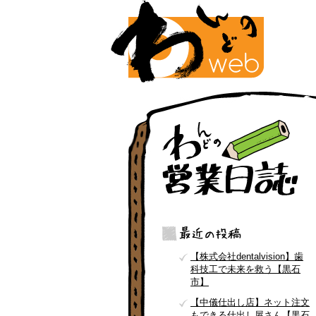
【株式会社dentalvision】歯
科技工で未来を救う【黒石
市】
【中儀仕出し店】ネット注文
もできる仕出し屋さん【黒石