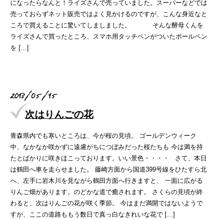
になったらなんと！ライズさんで売っていました。スーパーなどでは
売っておらずネット販売ではよく見かけるのですが、こんな身近なと
ころで買えることに驚いてしましました。 そんな酵母くんを
ライズさんで買ったところ、スマホ用タッチペンがついたボールペン
を […]
2013/05/15
次はりんごの花
青森県内でも寒いところは、今が桜の見頃。 ゴールデンウィーク
中、なかなか咲かずに遠慮がちにつぼみだった桜たちも 今は満を持
たとばかりに咲きほこっております。いい景色・・・・ さて、本日
は鶴田へ車を走らせました。 藤崎方面から国道399号線をひたすら北
へ、左手に岩木川を見ながら鶴田方面へ行きますと、 一面に広がる
りんご畑があります。のどかな道で癒されます。 さくらの見頃が終
わると、次はりんごの花が咲く季節。 今はまだ満開ではないようで
すが、ここの道路ももう数日で真っ白なきれいな花で […]